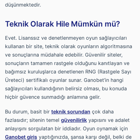
düşünmektedir.
Teknik Olarak Hile Mümkün mü?
Evet. Lisanssız ve denetlenmeyen oyun sağlayıcıları
kullanan bir site, teknik olarak oyunların algoritmasına
ve sonuçlarına müdahale edebilir. Güvenilir siteler,
sonuçların tamamen rastgele olduğunu kanıtlayan ve
bağımsız kuruluşlarca denetlenen RNG (Rastgele Sayı
Üreteci) sertifikalı oyunlar sunar. Ganobet’in hangi
sağlayıcıları kullandığının belirsiz olması, bu konuda
hiçbir güvence sunmadığı anlamına gelir.
Bu durum, basit bir
teknik sorundan
çok daha
fazlasıdır; sitenin temel
güvenilirlik
yapısını ve adalet
anlayışını sorgulatan bir iddiadır. Oyun oynamak için
Ganobet giriş
yaptığınızda, şansa karşı değil, belki de